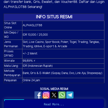
dari transfer bank, Qris, Ewallet, dan Voucher88. Daftar dan Login
ALPHASLOT88 Sekarang!
INFO SITUS RESMI
Situs Slot
ALPHASLOT88
Online
Min Depo /
IDR 10,000 / 25,000
WD
Jenis
Slot, Live Casino, Sportbook, Poker, Togel, Trading, Tangkas,
Permainan
Trading, Idnlive, E-sport & Arcade
Proses
+/- 2 Menit
DP/WD
Winrate
99,89% ⚡
Mata Uang:
IDR (Indonesian Rupiah)
Metode
Bank, Qris & E-Wallet (Gopay, Dana, Ovo, Link Aja, Shopeepay)
Pembayaran
Pelayanan
Online 24 jam
SOSIAL MEDIA RESMI
Read More...