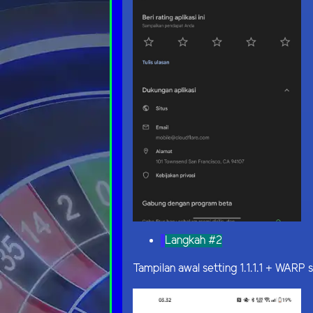
Langkah #2
Tampilan awal setting 1.1.1.1 + WARP 