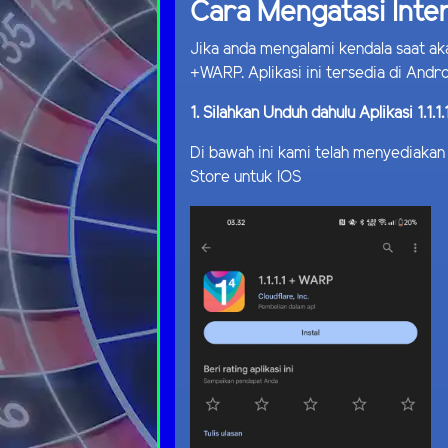
Cara Mengatasi Inter
Jika anda mengalami kendala saat ak
+WARP. Aplikasi ini tersedia di Andr
1. Silahkan Unduh dahulu Aplikasi 1.1.
Di bawah ini kami telah menyediakan 
Store untuk IOS