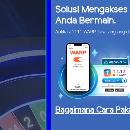
Solusi Mengakses
Anda Bermain.
Aplikasi 1.1.1.1. WARP, Bisa langsung 
Bagaimana Cara Paka