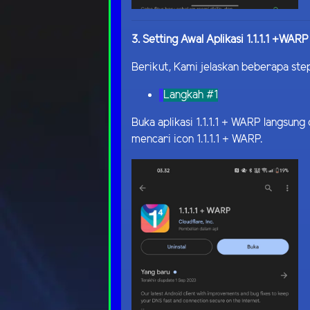
3. Setting Awal Aplikasi 1.1.1.1 +WARP
Berikut, Kami jelaskan beberapa step 
Langkah #1
Buka aplikasi 1.1.1.1 + WARP langsun
mencari icon 1.1.1.1 + WARP.